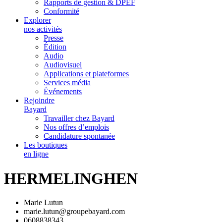
Rapports de gestion & DPEF
Conformité
Explorer
nos activités
Presse
Édition
Audio
Audiovisuel
Applications et plateformes
Services média
Événements
Rejoindre
Bayard
Travailler chez Bayard
Nos offres d’emplois
Candidature spontanée
Les boutiques
en ligne
HERMELINGHEN
Marie Lutun
marie.lutun@groupebayard.com
0608838343