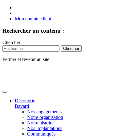
Mon compte client
Rechercher un contenu :
Chercher
Fermer et revenir au site
Aller
au
contenu
Découvrir
Bayard
Nos engagements
Notre organisation
Notre histoire
Nos implantations
Communiqués