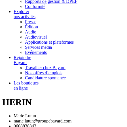
Rapports de gestion & DPEF
Conformité
Explorer
nos activités
Presse
Édition
Audio
Audiovisuel
Applications et plateformes
Services média
Événements
Rejoindre
Bayard
Travailler chez Bayard
Nos offres d’emplois
Candidature spontanée
Les boutiques
en ligne
HERIN
Marie Lutun
marie.lutun@groupebayard.com
0608838343