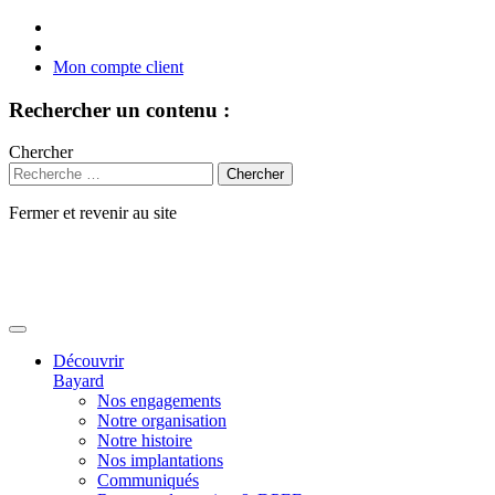
Mon compte client
Rechercher un contenu :
Chercher
Fermer et revenir au site
Aller
au
contenu
Découvrir
Bayard
Nos engagements
Notre organisation
Notre histoire
Nos implantations
Communiqués