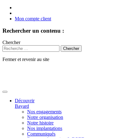
Mon compte client
Rechercher un contenu :
Chercher
Fermer et revenir au site
Aller
au
contenu
Découvrir
Bayard
Nos engagements
Notre organisation
Notre histoire
Nos implantations
Communiqués