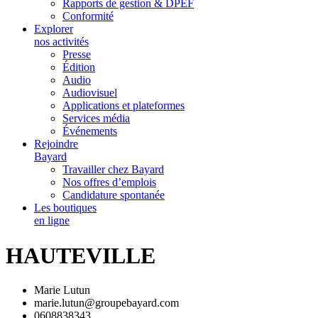
Rapports de gestion & DPEF
Conformité
Explorer
nos activités
Presse
Édition
Audio
Audiovisuel
Applications et plateformes
Services média
Événements
Rejoindre
Bayard
Travailler chez Bayard
Nos offres d’emplois
Candidature spontanée
Les boutiques
en ligne
HAUTEVILLE
Marie Lutun
marie.lutun@groupebayard.com
0608838343