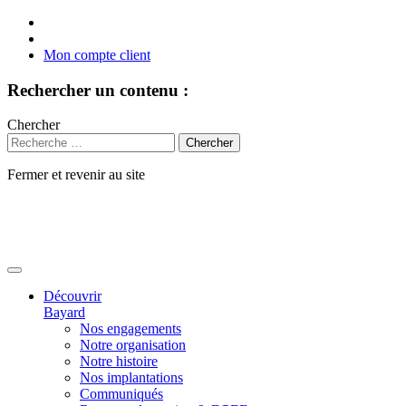
Mon compte client
Rechercher un contenu :
Chercher
Fermer et revenir au site
Aller
au
contenu
Découvrir
Bayard
Nos engagements
Notre organisation
Notre histoire
Nos implantations
Communiqués