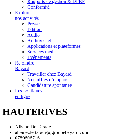
Rapports de gestion & DPEF
Conformité
Explorer
nos activités
Presse
Édition
Audio
Audiovisuel
Applications et plateformes
Services média
Événements
Rejoindre
Bayard
Travailler chez Bayard
Nos offres d’emplois
Candidature spontanée
Les boutiques
en ligne
HAUTERIVES
Albane De Tarade
albane.de-tarade@groupebayard.com
0789606716