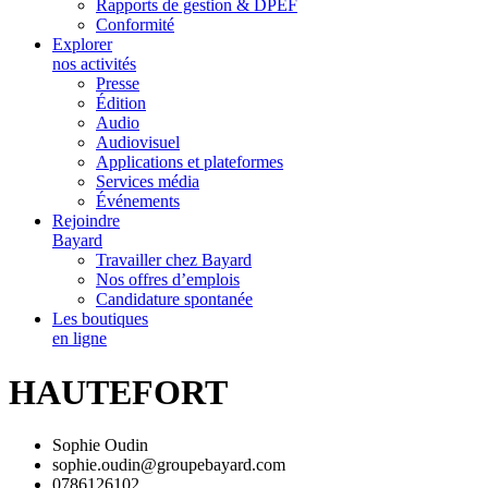
Rapports de gestion & DPEF
Conformité
Explorer
nos activités
Presse
Édition
Audio
Audiovisuel
Applications et plateformes
Services média
Événements
Rejoindre
Bayard
Travailler chez Bayard
Nos offres d’emplois
Candidature spontanée
Les boutiques
en ligne
HAUTEFORT
Sophie Oudin
sophie.oudin@groupebayard.com
0786126102