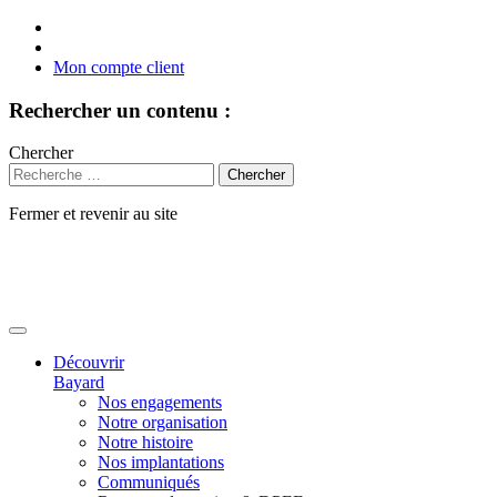
Mon compte client
Rechercher un contenu :
Chercher
Fermer et revenir au site
Aller
au
contenu
Découvrir
Bayard
Nos engagements
Notre organisation
Notre histoire
Nos implantations
Communiqués