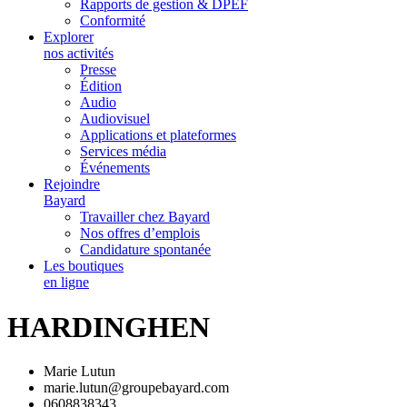
Rapports de gestion & DPEF
Conformité
Explorer
nos activités
Presse
Édition
Audio
Audiovisuel
Applications et plateformes
Services média
Événements
Rejoindre
Bayard
Travailler chez Bayard
Nos offres d’emplois
Candidature spontanée
Les boutiques
en ligne
HARDINGHEN
Marie Lutun
marie.lutun@groupebayard.com
0608838343