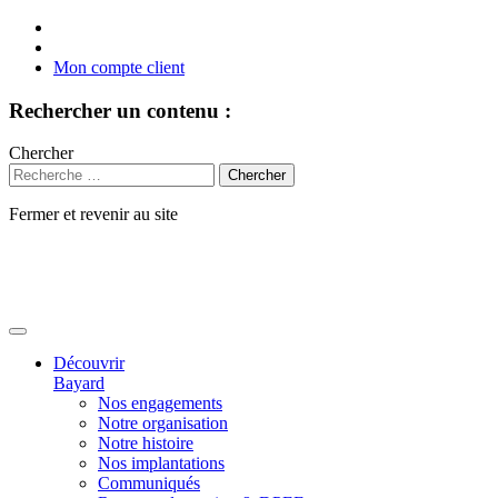
Mon compte client
Rechercher un contenu :
Chercher
Fermer et revenir au site
Aller
au
contenu
Découvrir
Bayard
Nos engagements
Notre organisation
Notre histoire
Nos implantations
Communiqués