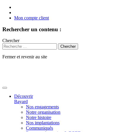
Mon compte client
Rechercher un contenu :
Chercher
Fermer et revenir au site
Aller
au
contenu
Découvrir
Bayard
Nos engagements
Notre organisation
Notre histoire
Nos implantations
Communiqués