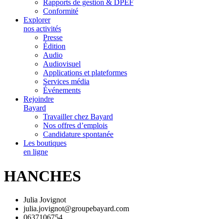
Rapports de gestion & DPEF
Conformité
Explorer
nos activités
Presse
Édition
Audio
Audiovisuel
Applications et plateformes
Services média
Événements
Rejoindre
Bayard
Travailler chez Bayard
Nos offres d’emplois
Candidature spontanée
Les boutiques
en ligne
HANCHES
Julia Jovignot
julia.jovignot@groupebayard.com
0637106754