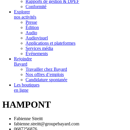
Rapports de gestion & DPEF
Conformité
Explorer
nos activités
Presse
Édition
Audio
Audiovisuel
Applications et plateformes
Services média
Événements
Rejoindre
Bayard
Travailler chez Bayard
Nos offres d’emplois
Candidature spontanée
Les boutiques
en ligne
HAMPONT
Fabienne Streitt
fabienne.streitt@groupebayard.com
0687256876