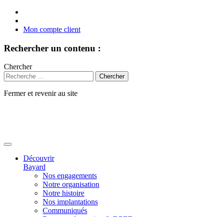
Mon compte client
Rechercher un contenu :
Chercher
Fermer et revenir au site
Aller
au
contenu
Découvrir
Bayard
Nos engagements
Notre organisation
Notre histoire
Nos implantations
Communiqués