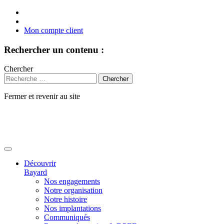
Mon compte client
Rechercher un contenu :
Chercher
Fermer et revenir au site
Aller
au
contenu
Découvrir
Bayard
Nos engagements
Notre organisation
Notre histoire
Nos implantations
Communiqués