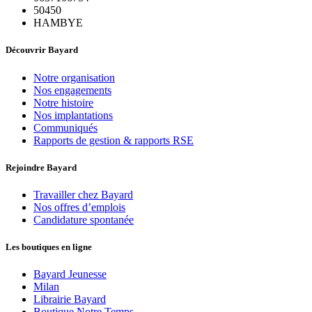
50450
HAMBYE
Découvrir Bayard
Notre organisation
Nos engagements
Notre histoire
Nos implantations
Communiqués
Rapports de gestion & rapports RSE
Rejoindre Bayard
Travailler chez Bayard
Nos offres d’emplois
Candidature spontanée
Les boutiques en ligne
Bayard Jeunesse
Milan
Librairie Bayard
Boutique Notre Temps