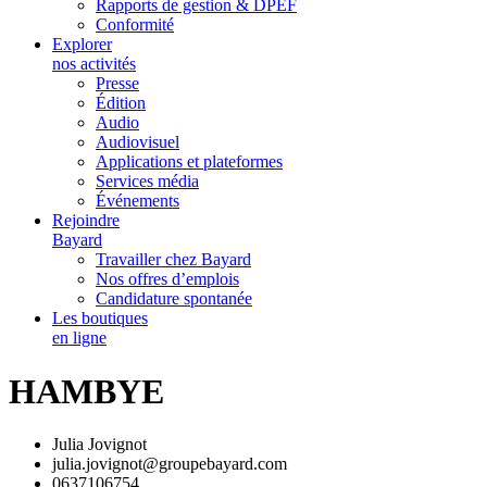
Rapports de gestion & DPEF
Conformité
Explorer
nos activités
Presse
Édition
Audio
Audiovisuel
Applications et plateformes
Services média
Événements
Rejoindre
Bayard
Travailler chez Bayard
Nos offres d’emplois
Candidature spontanée
Les boutiques
en ligne
HAMBYE
Julia Jovignot
julia.jovignot@groupebayard.com
0637106754