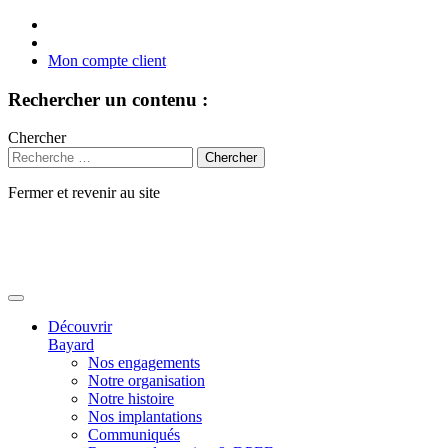
Mon compte client
Rechercher un contenu :
Chercher
Fermer et revenir au site
Aller
au
contenu
Découvrir
Bayard
Nos engagements
Notre organisation
Notre histoire
Nos implantations
Communiqués