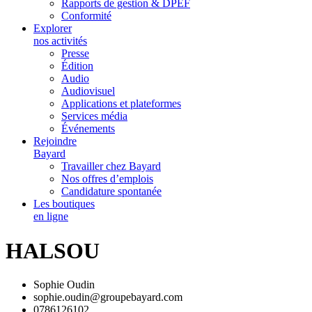
Rapports de gestion & DPEF
Conformité
Explorer
nos activités
Presse
Édition
Audio
Audiovisuel
Applications et plateformes
Services média
Événements
Rejoindre
Bayard
Travailler chez Bayard
Nos offres d’emplois
Candidature spontanée
Les boutiques
en ligne
HALSOU
Sophie Oudin
sophie.oudin@groupebayard.com
0786126102