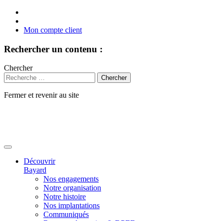
Mon compte client
Rechercher un contenu :
Chercher
Fermer et revenir au site
Aller
au
contenu
Découvrir
Bayard
Nos engagements
Notre organisation
Notre histoire
Nos implantations
Communiqués