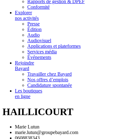
Rapports de gestion & DPEF
Conformité
Explorer
nos activités
Presse
Édition
Audio
Audiovisuel
Applications et plateformes
Services média
Événements
Rejoindre
Bayard
Travailler chez Bayard
Nos offres d’emplois
Candidature spontanée
Les boutiques
en ligne
HAILLICOURT
Marie Lutun
marie.lutun@groupebayard.com
0608838343