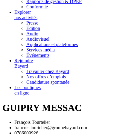
Rapports de gestion & DPEF
Conformité
Explorer
nos activités
Presse
Édition
Audio
Audiovisuel
Applications et plateformes
Services média
Événements
Rejoindre
Bayard
Travailler chez Bayard
Nos offres d’emplois
Candidature spontanée
Les boutiques
en ligne
GUIPRY MESSAC
François Tourtelier
francois.tourtelier@groupebayard.com
0786009926