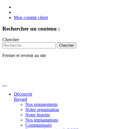
Mon compte client
Rechercher un contenu :
Chercher
Fermer et revenir au site
Aller
au
contenu
Découvrir
Bayard
Nos engagements
Notre organisation
Notre histoire
Nos implantations
Communiqués