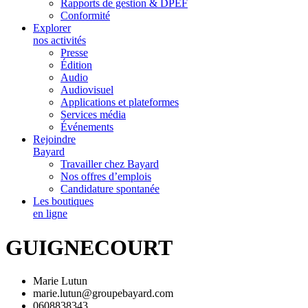
Rapports de gestion & DPEF
Conformité
Explorer
nos activités
Presse
Édition
Audio
Audiovisuel
Applications et plateformes
Services média
Événements
Rejoindre
Bayard
Travailler chez Bayard
Nos offres d’emplois
Candidature spontanée
Les boutiques
en ligne
GUIGNECOURT
Marie Lutun
marie.lutun@groupebayard.com
0608838343