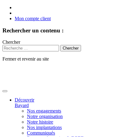
Mon compte client
Rechercher un contenu :
Chercher
Fermer et revenir au site
Aller
au
contenu
Découvrir
Bayard
Nos engagements
Notre organisation
Notre histoire
Nos implantations
Communiqués