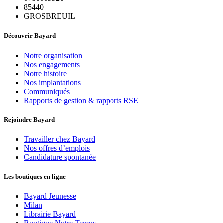
85440
GROSBREUIL
Découvrir Bayard
Notre organisation
Nos engagements
Notre histoire
Nos implantations
Communiqués
Rapports de gestion & rapports RSE
Rejoindre Bayard
Travailler chez Bayard
Nos offres d’emplois
Candidature spontanée
Les boutiques en ligne
Bayard Jeunesse
Milan
Librairie Bayard
Boutique Notre Temps