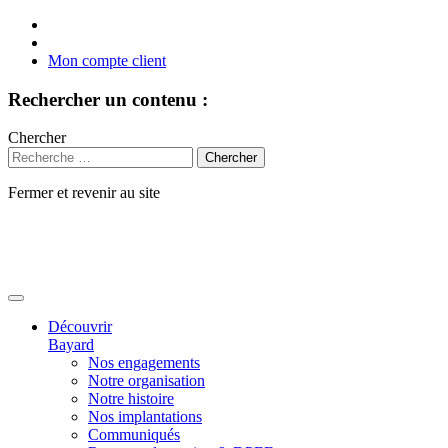
Mon compte client
Rechercher un contenu :
Chercher
Fermer et revenir au site
Aller
au
contenu
Découvrir
Bayard
Nos engagements
Notre organisation
Notre histoire
Nos implantations
Communiqués