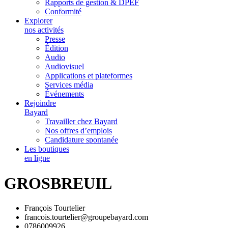
Rapports de gestion & DPEF
Conformité
Explorer
nos activités
Presse
Édition
Audio
Audiovisuel
Applications et plateformes
Services média
Événements
Rejoindre
Bayard
Travailler chez Bayard
Nos offres d’emplois
Candidature spontanée
Les boutiques
en ligne
GROSBREUIL
François Tourtelier
francois.tourtelier@groupebayard.com
0786009926