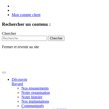
Mon compte client
Rechercher un contenu :
Chercher
Fermer et revenir au site
Aller
au
contenu
Découvrir
Bayard
Nos engagements
Notre organisation
Notre histoire
Nos implantations
Communiqués