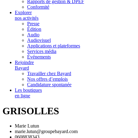
Rapports de gestion & DPEF
Conformité
Explorer
nos activités
Presse
Édition
Audio
Audiovisuel
Applications et plateformes
Services média
Événements
Rejoindre
Bayard
Travailler chez Bayard
Nos offres d’emplois
Candidature spontanée
Les boutiques
en ligne
GRISOLLES
Marie Lutun
marie.lutun@groupebayard.com
0608838343