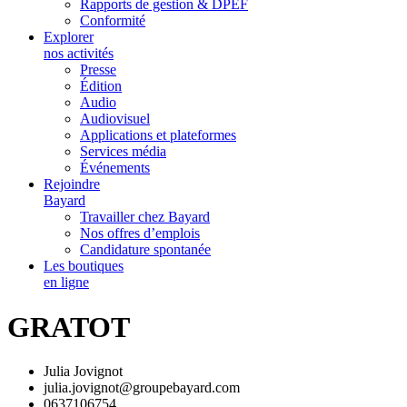
Rapports de gestion & DPEF
Conformité
Explorer
nos activités
Presse
Édition
Audio
Audiovisuel
Applications et plateformes
Services média
Événements
Rejoindre
Bayard
Travailler chez Bayard
Nos offres d’emplois
Candidature spontanée
Les boutiques
en ligne
GRATOT
Julia Jovignot
julia.jovignot@groupebayard.com
0637106754