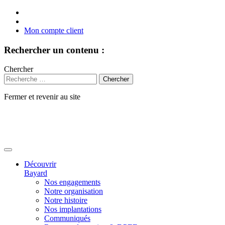
Mon compte client
Rechercher un contenu :
Chercher
Fermer et revenir au site
Aller
au
contenu
Découvrir
Bayard
Nos engagements
Notre organisation
Notre histoire
Nos implantations
Communiqués