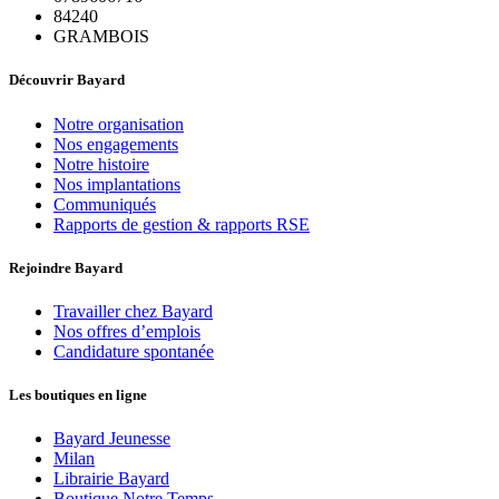
84240
GRAMBOIS
Découvrir Bayard
Notre organisation
Nos engagements
Notre histoire
Nos implantations
Communiqués
Rapports de gestion & rapports RSE
Rejoindre Bayard
Travailler chez Bayard
Nos offres d’emplois
Candidature spontanée
Les boutiques en ligne
Bayard Jeunesse
Milan
Librairie Bayard
Boutique Notre Temps