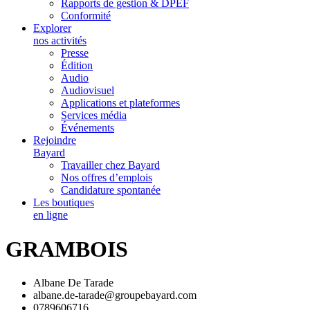
Rapports de gestion & DPEF
Conformité
Explorer
nos activités
Presse
Édition
Audio
Audiovisuel
Applications et plateformes
Services média
Événements
Rejoindre
Bayard
Travailler chez Bayard
Nos offres d’emplois
Candidature spontanée
Les boutiques
en ligne
GRAMBOIS
Albane De Tarade
albane.de-tarade@groupebayard.com
0789606716