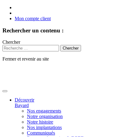
Mon compte client
Rechercher un contenu :
Chercher
Fermer et revenir au site
Aller
au
contenu
Découvrir
Bayard
Nos engagements
Notre organisation
Notre histoire
Nos implantations
Communiqués