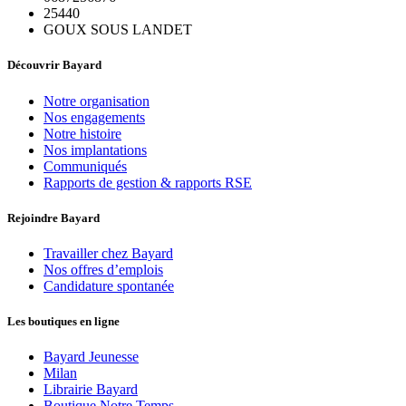
25440
GOUX SOUS LANDET
Découvrir Bayard
Notre organisation
Nos engagements
Notre histoire
Nos implantations
Communiqués
Rapports de gestion & rapports RSE
Rejoindre Bayard
Travailler chez Bayard
Nos offres d’emplois
Candidature spontanée
Les boutiques en ligne
Bayard Jeunesse
Milan
Librairie Bayard
Boutique Notre Temps