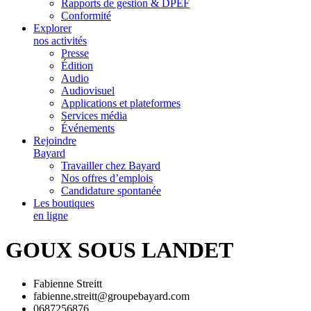
Rapports de gestion & DPEF
Conformité
Explorer
nos activités
Presse
Édition
Audio
Audiovisuel
Applications et plateformes
Services média
Événements
Rejoindre
Bayard
Travailler chez Bayard
Nos offres d’emplois
Candidature spontanée
Les boutiques
en ligne
GOUX SOUS LANDET
Fabienne Streitt
fabienne.streitt@groupebayard.com
0687256876