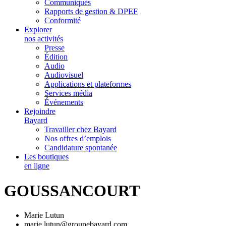
Communiqués
Rapports de gestion & DPEF
Conformité
Explorer
nos activités
Presse
Édition
Audio
Audiovisuel
Applications et plateformes
Services média
Événements
Rejoindre
Bayard
Travailler chez Bayard
Nos offres d’emplois
Candidature spontanée
Les boutiques
en ligne
GOUSSANCOURT
Marie Lutun
marie.lutun@groupebayard.com