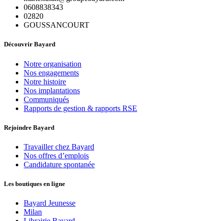
0608838343
02820
GOUSSANCOURT
Découvrir Bayard
Notre organisation
Nos engagements
Notre histoire
Nos implantations
Communiqués
Rapports de gestion & rapports RSE
Rejoindre Bayard
Travailler chez Bayard
Nos offres d’emplois
Candidature spontanée
Les boutiques en ligne
Bayard Jeunesse
Milan
Librairie Bayard