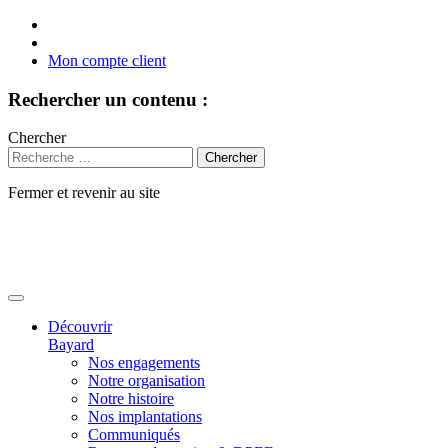
Mon compte client
Rechercher un contenu :
Chercher
Fermer et revenir au site
Aller
au
contenu
Découvrir
Bayard
Nos engagements
Notre organisation
Notre histoire
Nos implantations
Communiqués