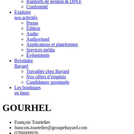
Rapports de gestion & DPEF
Conformité
Explorer
nos activités
Presse
Édition
Audio
Audiovisuel
Applications et plateformes
Services média
Événements
Rejoindre
Bayard
Travailler chez Bayard
Nos offres d’emplois
Candidature spontanée
Les boutiques
en ligne
GOURHEL
François Tourtelier
francois.tourtelier@groupebayard.com
0786009926