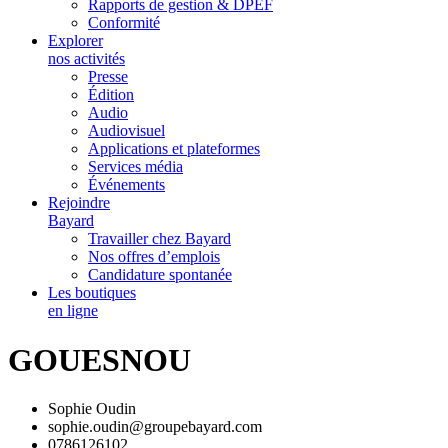
Rapports de gestion & DPEF
Conformité
Explorer
nos activités
Presse
Édition
Audio
Audiovisuel
Applications et plateformes
Services média
Événements
Rejoindre
Bayard
Travailler chez Bayard
Nos offres d’emplois
Candidature spontanée
Les boutiques
en ligne
GOUESNOU
Sophie Oudin
sophie.oudin@groupebayard.com
0786126102