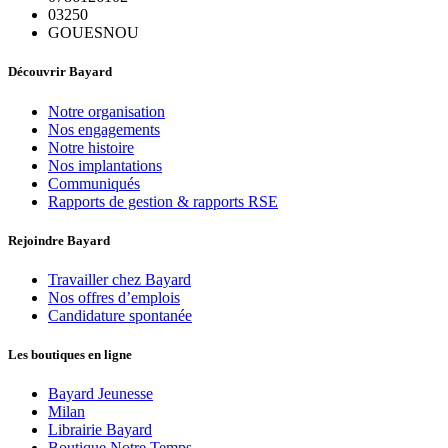
03250
GOUESNOU
Découvrir Bayard
Notre organisation
Nos engagements
Notre histoire
Nos implantations
Communiqués
Rapports de gestion & rapports RSE
Rejoindre Bayard
Travailler chez Bayard
Nos offres d’emplois
Candidature spontanée
Les boutiques en ligne
Bayard Jeunesse
Milan
Librairie Bayard
Boutique Notre Temps