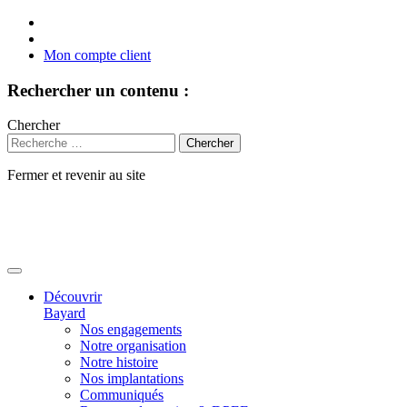
Mon compte client
Rechercher un contenu :
Chercher
Fermer et revenir au site
Aller
au
contenu
Découvrir
Bayard
Nos engagements
Notre organisation
Notre histoire
Nos implantations
Communiqués