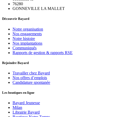
76280
GONNEVILLE LA MALLET
Découvrir Bayard
Notre organisation
Nos engagements
Notre histoire
Nos implantations
Communiqués
Rapports de gestion & rapports RSE
Rejoindre Bayard
Travailler chez Bayard
Nos offres d’emplois
Candidature spontanée
Les boutiques en ligne
Bayard Jeunesse
Milan
Librairie Bayard
Boutique Notre Temps