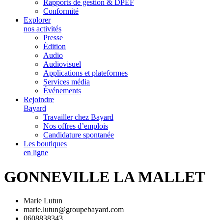
Rapports de gestion & DPEF
Conformité
Explorer
nos activités
Presse
Édition
Audio
Audiovisuel
Applications et plateformes
Services média
Événements
Rejoindre
Bayard
Travailler chez Bayard
Nos offres d’emplois
Candidature spontanée
Les boutiques
en ligne
GONNEVILLE LA MALLET
Marie Lutun
marie.lutun@groupebayard.com
0608838343