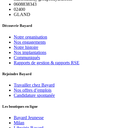
0608838343
02400
GLAND
Découvrir Bayard
Notre organisation
Nos engagements
Notre histoire
Nos implantations
Communiqués
Rapports de gestion & rapports RSE
Rejoindre Bayard
Travailler chez Bayard
Nos offres d’emplois
Candidature spontanée
Les boutiques en ligne
Bayard Jeunesse
Milan
Librairie Bayard