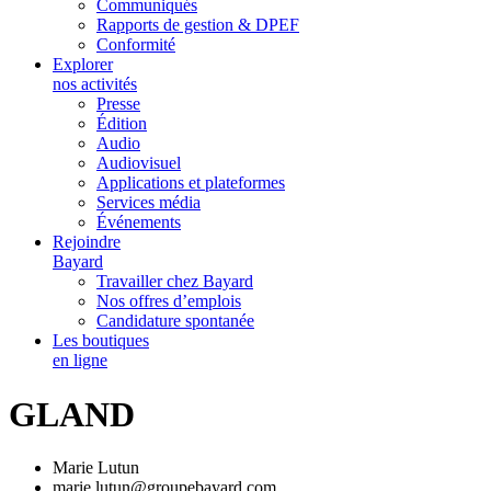
Communiqués
Rapports de gestion & DPEF
Conformité
Explorer
nos activités
Presse
Édition
Audio
Audiovisuel
Applications et plateformes
Services média
Événements
Rejoindre
Bayard
Travailler chez Bayard
Nos offres d’emplois
Candidature spontanée
Les boutiques
en ligne
GLAND
Marie Lutun
marie.lutun@groupebayard.com