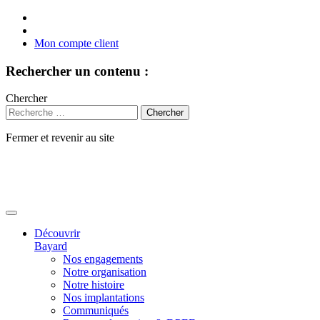
Mon compte client
Rechercher un contenu :
Chercher
Fermer et revenir au site
Aller
au
contenu
Découvrir
Bayard
Nos engagements
Notre organisation
Notre histoire
Nos implantations
Communiqués