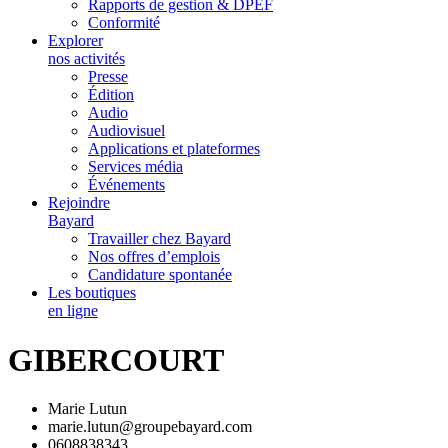
Rapports de gestion & DPEF
Conformité
Explorer
nos activités
Presse
Édition
Audio
Audiovisuel
Applications et plateformes
Services média
Événements
Rejoindre
Bayard
Travailler chez Bayard
Nos offres d’emplois
Candidature spontanée
Les boutiques
en ligne
GIBERCOURT
Marie Lutun
marie.lutun@groupebayard.com
0608838343