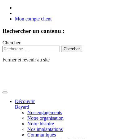
Mon compte client
Rechercher un contenu :
Chercher
Fermer et revenir au site
Aller
au
contenu
Découvrir
Bayard
Nos engagements
Notre organisation
Notre histoire
Nos implantations
Communiqués