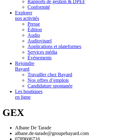
Rapports de gestion & DPEF
Conformité
Explorer
nos activités
Presse
Édition
Audio
Audiovisuel
Applications et plateformes
Services média
Événements
Rejoindre
Bayard
Travailler chez Bayard
Nos offres d’emplois
Candidature spontanée
Les boutiques
en ligne
GEX
Albane De Tarade
albane.de-tarade@groupebayard.com
0789606716