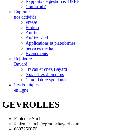
Rapports de gestion & DPEF
Conformité
Explorer
nos activités
Presse
Édition
Audio
Audiovisuel
Applications et plateformes
Services média
Événements
Rejoindre
Bayard
Travailler chez Bayard
Nos offres d’emplois
Candidature spontanée
Les boutiques
en ligne
GEVROLLES
Fabienne Streitt
fabienne.streitt@groupebayard.com
0687256876