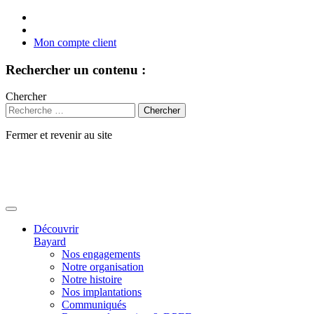
Mon compte client
Rechercher un contenu :
Chercher
Fermer et revenir au site
Aller
au
contenu
Découvrir
Bayard
Nos engagements
Notre organisation
Notre histoire
Nos implantations
Communiqués