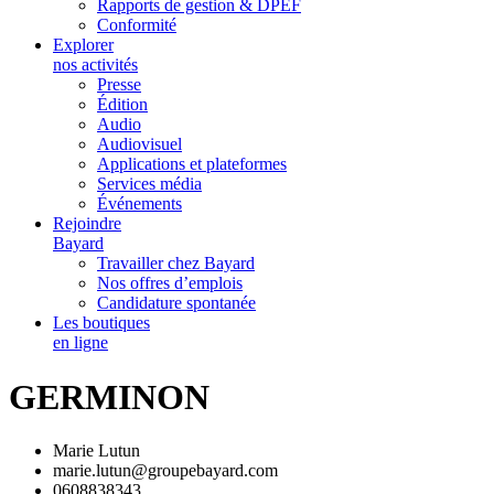
Rapports de gestion & DPEF
Conformité
Explorer
nos activités
Presse
Édition
Audio
Audiovisuel
Applications et plateformes
Services média
Événements
Rejoindre
Bayard
Travailler chez Bayard
Nos offres d’emplois
Candidature spontanée
Les boutiques
en ligne
GERMINON
Marie Lutun
marie.lutun@groupebayard.com
0608838343