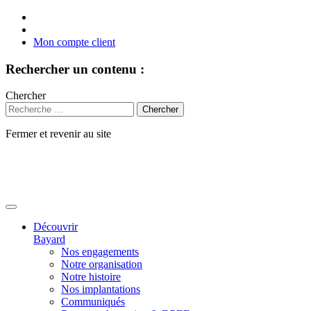
Mon compte client
Rechercher un contenu :
Chercher
Fermer et revenir au site
Aller
au
contenu
Découvrir
Bayard
Nos engagements
Notre organisation
Notre histoire
Nos implantations
Communiqués