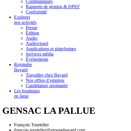
Communiqués
Rapports de gestion & DPEF
Conformité
Explorer
nos activités
Presse
Édition
Audio
Audiovisuel
Applications et plateformes
Services média
Événements
Rejoindre
Bayard
Travailler chez Bayard
Nos offres d’emplois
Candidature spontanée
Les boutiques
en ligne
GENSAC LA PALLUE
François Tourtelier
francois.tourtelier@groupebayard.com