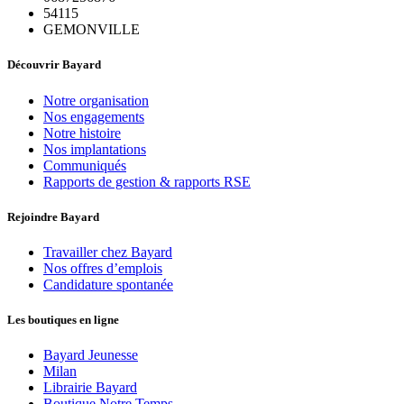
54115
GEMONVILLE
Découvrir Bayard
Notre organisation
Nos engagements
Notre histoire
Nos implantations
Communiqués
Rapports de gestion & rapports RSE
Rejoindre Bayard
Travailler chez Bayard
Nos offres d’emplois
Candidature spontanée
Les boutiques en ligne
Bayard Jeunesse
Milan
Librairie Bayard
Boutique Notre Temps