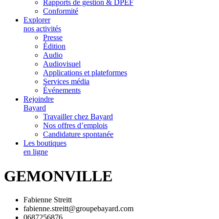
Rapports de gestion & DPEF
Conformité
Explorer
nos activités
Presse
Édition
Audio
Audiovisuel
Applications et plateformes
Services média
Événements
Rejoindre
Bayard
Travailler chez Bayard
Nos offres d’emplois
Candidature spontanée
Les boutiques
en ligne
GEMONVILLE
Fabienne Streitt
fabienne.streitt@groupebayard.com
0687256876