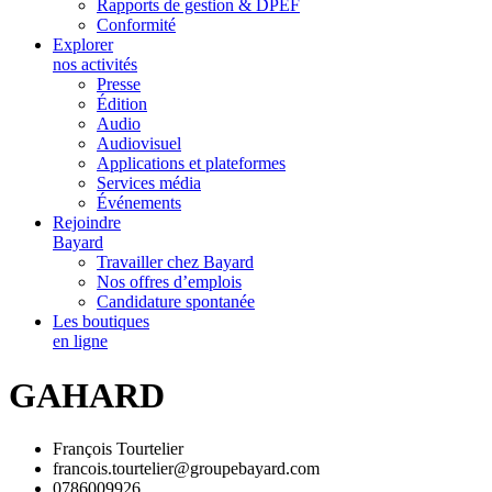
Rapports de gestion & DPEF
Conformité
Explorer
nos activités
Presse
Édition
Audio
Audiovisuel
Applications et plateformes
Services média
Événements
Rejoindre
Bayard
Travailler chez Bayard
Nos offres d’emplois
Candidature spontanée
Les boutiques
en ligne
GAHARD
François Tourtelier
francois.tourtelier@groupebayard.com
0786009926