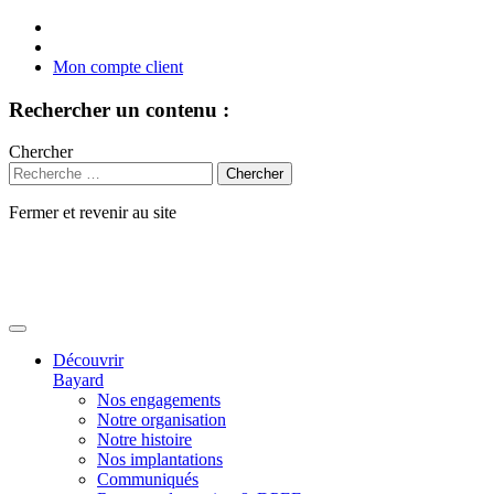
Mon compte client
Rechercher un contenu :
Chercher
Fermer et revenir au site
Aller
au
contenu
Découvrir
Bayard
Nos engagements
Notre organisation
Notre histoire
Nos implantations
Communiqués