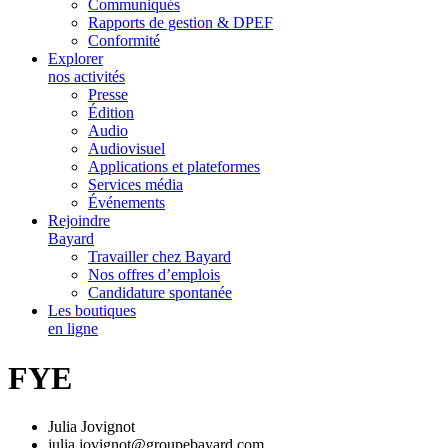
Communiqués
Rapports de gestion & DPEF
Conformité
Explorer
nos activités
Presse
Édition
Audio
Audiovisuel
Applications et plateformes
Services média
Événements
Rejoindre
Bayard
Travailler chez Bayard
Nos offres d’emplois
Candidature spontanée
Les boutiques
en ligne
FYE
Julia Jovignot
julia.jovignot@groupebayard.com