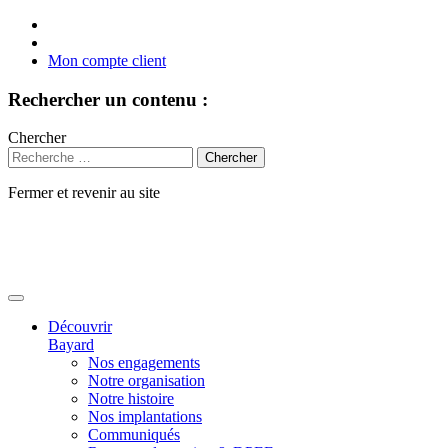
Mon compte client
Rechercher un contenu :
Chercher
Fermer et revenir au site
Aller
au
contenu
Découvrir
Bayard
Nos engagements
Notre organisation
Notre histoire
Nos implantations
Communiqués