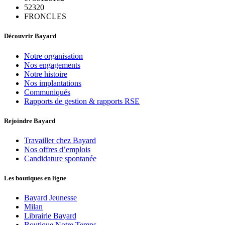
52320
FRONCLES
Découvrir Bayard
Notre organisation
Nos engagements
Notre histoire
Nos implantations
Communiqués
Rapports de gestion & rapports RSE
Rejoindre Bayard
Travailler chez Bayard
Nos offres d’emplois
Candidature spontanée
Les boutiques en ligne
Bayard Jeunesse
Milan
Librairie Bayard
Boutique Notre Temps