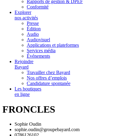
Rapports de gestion & DPEF
Conformité
Explorer
nos activités
Presse
Édition
Audio
Audiovisuel
Applications et plateformes
Services média
Événements
Rejoindre
Bayard
Travailler chez Bayard
Nos offres d’emplois
Candidature spontanée
Les boutiques
en ligne
FRONCLES
Sophie Oudin
sophie.oudin@groupebayard.com
0786126102