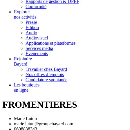
Rapports de gestion & DPEF
Conformité
Explorer
nos activités
Presse
Édition
Audio
Audiovisuel
Applications et plateformes
Services média
Événements
Rejoindre
Bayard
Travailler chez Bayard
Nos offres d’emplois
Candidature spontanée
Les boutiques
en ligne
FROMENTIERES
Marie Lutun
marie.lutun@groupebayard.com
0608838343