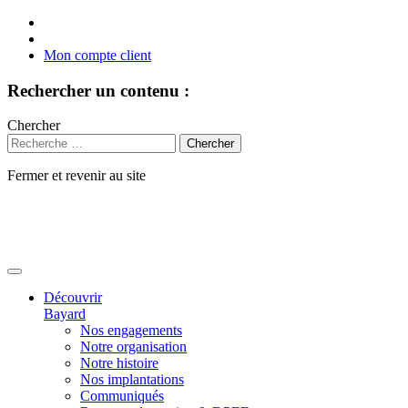
Mon compte client
Rechercher un contenu :
Chercher
Fermer et revenir au site
Aller
au
contenu
Découvrir
Bayard
Nos engagements
Notre organisation
Notre histoire
Nos implantations
Communiqués