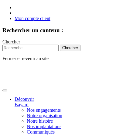
Mon compte client
Rechercher un contenu :
Chercher
Fermer et revenir au site
Aller
au
contenu
Découvrir
Bayard
Nos engagements
Notre organisation
Notre histoire
Nos implantations
Communiqués