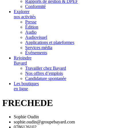
Rapports de gestion & DPEF
Conformité
Explorer
nos activités
Presse
Édition
Audio
Audiovisuel
Applications et plateformes
Services média
Événements
Rejoindre
Bayard
Travailler chez Bayard
Nos offres d’emplois
Candidature spontanée
Les boutiques
en ligne
FRECHEDE
Sophie Oudin
sophie.oudin@groupebayard.com
0786126102