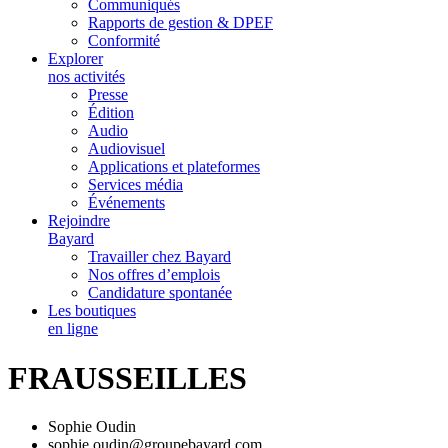
Communiqués
Rapports de gestion & DPEF
Conformité
Explorer
nos activités
Presse
Édition
Audio
Audiovisuel
Applications et plateformes
Services média
Événements
Rejoindre
Bayard
Travailler chez Bayard
Nos offres d’emplois
Candidature spontanée
Les boutiques
en ligne
FRAUSSEILLES
Sophie Oudin
sophie.oudin@groupebayard.com