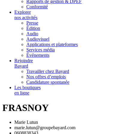
Rapports de gestion & DPEF
Conformité
Explorer
nos activités
Presse
Édition
Audio
Audiovisuel
Applications et plateformes
Services média
Événements
Rejoindre
Bayard
Travailler chez Bayard
Nos offres d’emplois
Candidature spontanée
Les boutiques
en ligne
FRASNOY
Marie Lutun
marie.lutun@groupebayard.com
0608838343