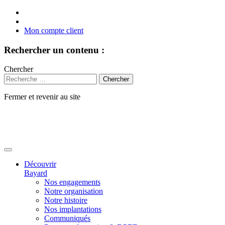
Mon compte client
Rechercher un contenu :
Chercher
Fermer et revenir au site
Aller
au
contenu
Découvrir
Bayard
Nos engagements
Notre organisation
Notre histoire
Nos implantations
Communiqués