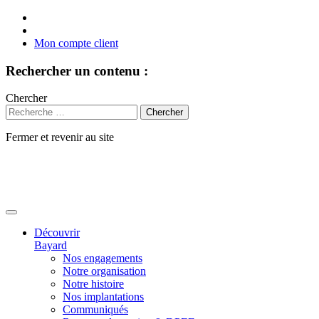
Mon compte client
Rechercher un contenu :
Chercher
Fermer et revenir au site
Aller
au
contenu
Découvrir
Bayard
Nos engagements
Notre organisation
Notre histoire
Nos implantations
Communiqués