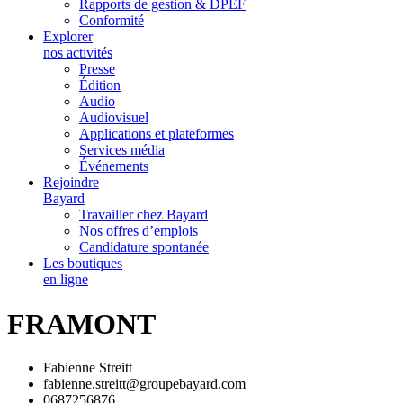
Rapports de gestion & DPEF
Conformité
Explorer
nos activités
Presse
Édition
Audio
Audiovisuel
Applications et plateformes
Services média
Événements
Rejoindre
Bayard
Travailler chez Bayard
Nos offres d’emplois
Candidature spontanée
Les boutiques
en ligne
FRAMONT
Fabienne Streitt
fabienne.streitt@groupebayard.com
0687256876