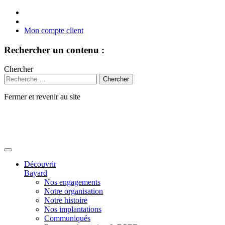
Mon compte client
Rechercher un contenu :
Chercher
Fermer et revenir au site
Aller
au
contenu
Découvrir
Bayard
Nos engagements
Notre organisation
Notre histoire
Nos implantations
Communiqués