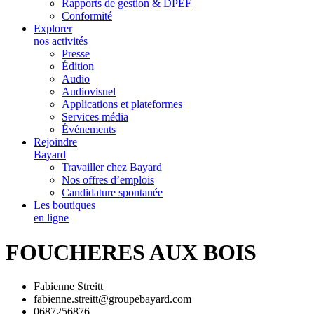
Rapports de gestion & DPEF
Conformité
Explorer
nos activités
Presse
Édition
Audio
Audiovisuel
Applications et plateformes
Services média
Événements
Rejoindre
Bayard
Travailler chez Bayard
Nos offres d’emplois
Candidature spontanée
Les boutiques
en ligne
FOUCHERES AUX BOIS
Fabienne Streitt
fabienne.streitt@groupebayard.com
0687256876