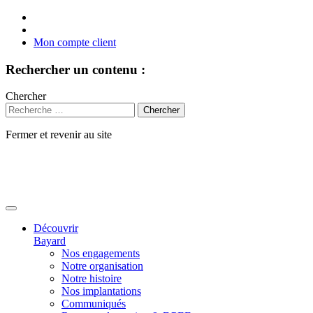
Mon compte client
Rechercher un contenu :
Chercher
Fermer et revenir au site
Aller
au
contenu
Découvrir
Bayard
Nos engagements
Notre organisation
Notre histoire
Nos implantations
Communiqués