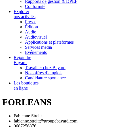
Rapports de gestion & DPEF
Conformité
Explorer
nos activités
Presse
Édition
Audio
Audiovisuel
Applications et plateformes
Services média
Événements
Rejoindre
Bayard
Travailler chez Bayard
Nos offres d’emplois
Candidature spontanée
Les boutiques
en ligne
FORLEANS
Fabienne Streitt
fabienne.streitt@groupebayard.com
0687256876