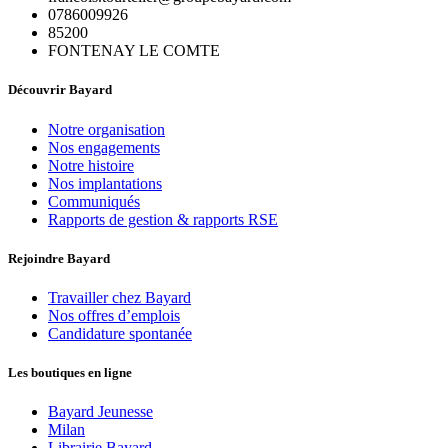
0786009926
85200
FONTENAY LE COMTE
Découvrir Bayard
Notre organisation
Nos engagements
Notre histoire
Nos implantations
Communiqués
Rapports de gestion & rapports RSE
Rejoindre Bayard
Travailler chez Bayard
Nos offres d’emplois
Candidature spontanée
Les boutiques en ligne
Bayard Jeunesse
Milan
Librairie Bayard