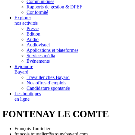
Communiqués
Rapports de gestion & DPEF
Conformité
Explorer
nos activités
Presse
Édition
Audio
Audiovisuel
Applications et plateformes
Services média
Événements
Rejoindre
Bayard
Travailler chez Bayard
Nos offres d’emplois
Candidature spontanée
Les boutiques
en ligne
FONTENAY LE COMTE
François Tourtelier
francois.tourtelier@groupebayard.com