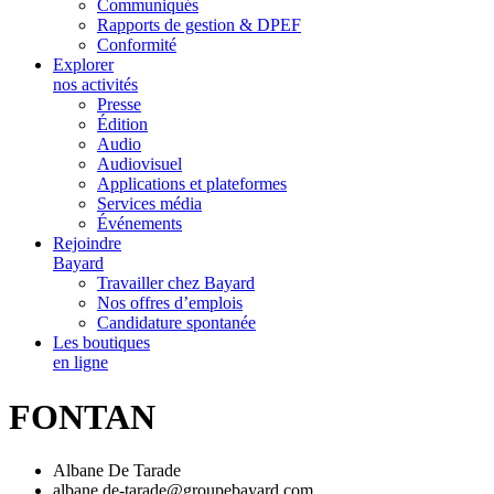
Communiqués
Rapports de gestion & DPEF
Conformité
Explorer
nos activités
Presse
Édition
Audio
Audiovisuel
Applications et plateformes
Services média
Événements
Rejoindre
Bayard
Travailler chez Bayard
Nos offres d’emplois
Candidature spontanée
Les boutiques
en ligne
FONTAN
Albane De Tarade
albane.de-tarade@groupebayard.com