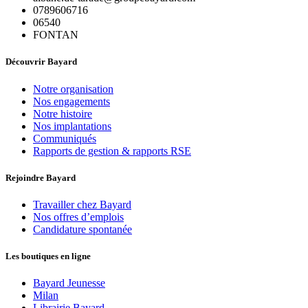
0789606716
06540
FONTAN
Découvrir Bayard
Notre organisation
Nos engagements
Notre histoire
Nos implantations
Communiqués
Rapports de gestion & rapports RSE
Rejoindre Bayard
Travailler chez Bayard
Nos offres d’emplois
Candidature spontanée
Les boutiques en ligne
Bayard Jeunesse
Milan
Librairie Bayard