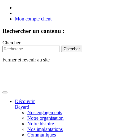
Mon compte client
Rechercher un contenu :
Chercher
Fermer et revenir au site
Aller
au
contenu
Découvrir
Bayard
Nos engagements
Notre organisation
Notre histoire
Nos implantations
Communiqués