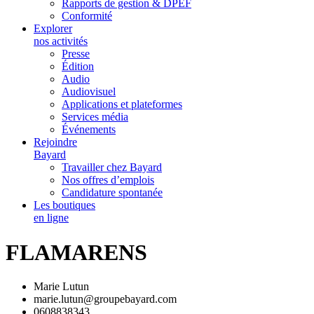
Rapports de gestion & DPEF
Conformité
Explorer
nos activités
Presse
Édition
Audio
Audiovisuel
Applications et plateformes
Services média
Événements
Rejoindre
Bayard
Travailler chez Bayard
Nos offres d’emplois
Candidature spontanée
Les boutiques
en ligne
FLAMARENS
Marie Lutun
marie.lutun@groupebayard.com
0608838343