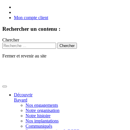
Mon compte client
Rechercher un contenu :
Chercher
Fermer et revenir au site
Aller
au
contenu
Découvrir
Bayard
Nos engagements
Notre organisation
Notre histoire
Nos implantations
Communiqués