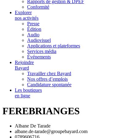
Rapports de gestion & DPEF
Conformité
Explorer
nos activités
Presse
Édition
Audio
Audiovisuel
Applications et plateformes
Services média
Événements
Rejoindre
Bayard
Travailler chez Bayard
Nos offres d’emplois
Candidature spontanée
Les boutiques
en ligne
FEREBRIANGES
Albane De Tarade
albane.de-tarade@groupebayard.com
0789606716