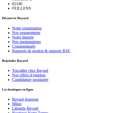
02140
FEILLENS
Découvrir Bayard
Notre organisation
Nos engagements
Notre histoire
Nos implantations
Communiqués
Rapports de gestion & rapports RSE
Rejoindre Bayard
Travailler chez Bayard
Nos offres d’emplois
Candidature spontanée
Les boutiques en ligne
Bayard Jeunesse
Milan
Librairie Bayard
Boutique Notre Temps