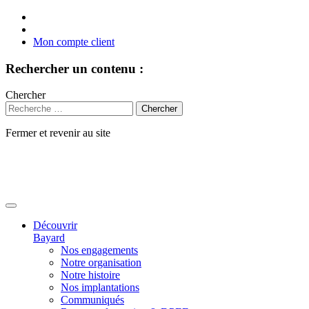
Mon compte client
Rechercher un contenu :
Chercher
Fermer et revenir au site
Aller
au
contenu
Découvrir
Bayard
Nos engagements
Notre organisation
Notre histoire
Nos implantations
Communiqués