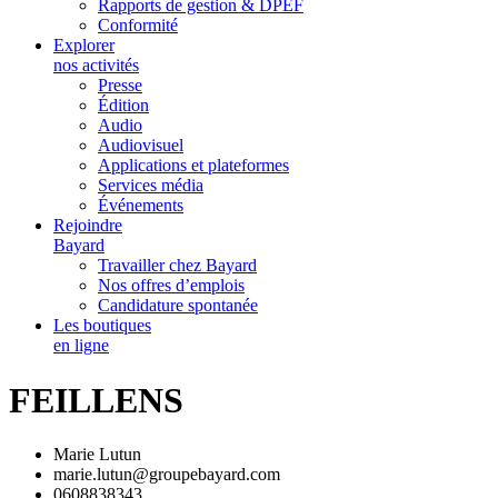
Rapports de gestion & DPEF
Conformité
Explorer
nos activités
Presse
Édition
Audio
Audiovisuel
Applications et plateformes
Services média
Événements
Rejoindre
Bayard
Travailler chez Bayard
Nos offres d’emplois
Candidature spontanée
Les boutiques
en ligne
FEILLENS
Marie Lutun
marie.lutun@groupebayard.com
0608838343