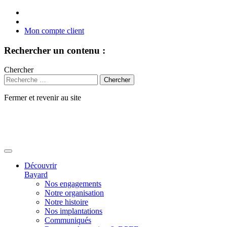
Mon compte client
Rechercher un contenu :
Chercher
Fermer et revenir au site
Aller
au
contenu
Découvrir
Bayard
Nos engagements
Notre organisation
Notre histoire
Nos implantations
Communiqués