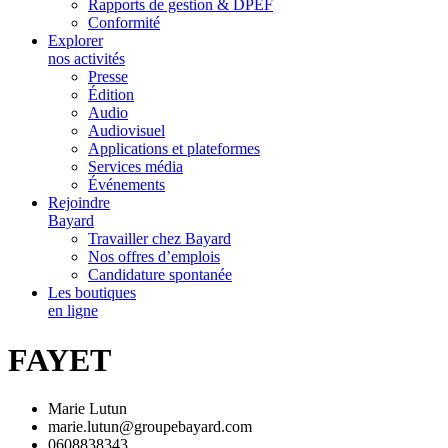
Rapports de gestion & DPEF
Conformité
Explorer
nos activités
Presse
Édition
Audio
Audiovisuel
Applications et plateformes
Services média
Événements
Rejoindre
Bayard
Travailler chez Bayard
Nos offres d’emplois
Candidature spontanée
Les boutiques
en ligne
FAYET
Marie Lutun
marie.lutun@groupebayard.com
0608838343