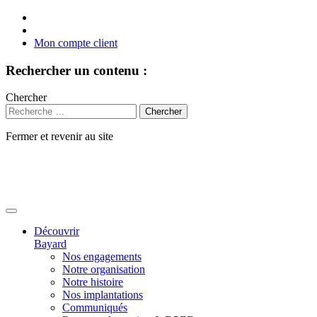
Mon compte client
Rechercher un contenu :
Chercher
Fermer et revenir au site
Aller
au
contenu
Découvrir
Bayard
Nos engagements
Notre organisation
Notre histoire
Nos implantations
Communiqués