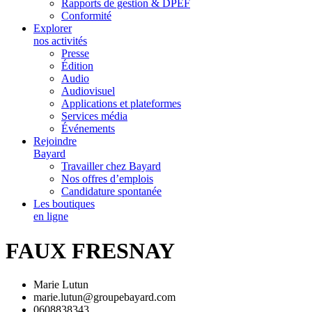
Rapports de gestion & DPEF
Conformité
Explorer
nos activités
Presse
Édition
Audio
Audiovisuel
Applications et plateformes
Services média
Événements
Rejoindre
Bayard
Travailler chez Bayard
Nos offres d’emplois
Candidature spontanée
Les boutiques
en ligne
FAUX FRESNAY
Marie Lutun
marie.lutun@groupebayard.com
0608838343