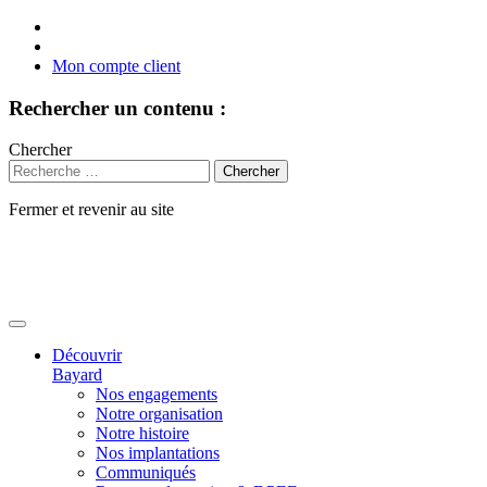
Mon compte client
Rechercher un contenu :
Chercher
Fermer et revenir au site
Aller
au
contenu
Découvrir
Bayard
Nos engagements
Notre organisation
Notre histoire
Nos implantations
Communiqués