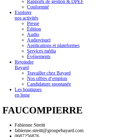
Rapports de gestion & DPEF
Conformité
Explorer
nos activités
Presse
Édition
Audio
Audiovisuel
Applications et plateformes
Services média
Événements
Rejoindre
Bayard
Travailler chez Bayard
Nos offres d’emplois
Candidature spontanée
Les boutiques
en ligne
FAUCOMPIERRE
Fabienne Streitt
fabienne.streitt@groupebayard.com
0687256876