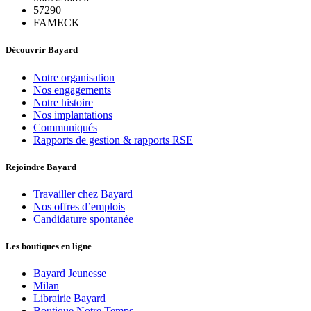
57290
FAMECK
Découvrir Bayard
Notre organisation
Nos engagements
Notre histoire
Nos implantations
Communiqués
Rapports de gestion & rapports RSE
Rejoindre Bayard
Travailler chez Bayard
Nos offres d’emplois
Candidature spontanée
Les boutiques en ligne
Bayard Jeunesse
Milan
Librairie Bayard
Boutique Notre Temps