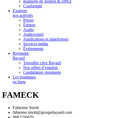
Rapports de gestion & DPEF
Conformité
Explorer
nos activités
Presse
Édition
Audio
Audiovisuel
Applications et plateformes
Services média
Événements
Rejoindre
Bayard
Travailler chez Bayard
Nos offres d’emplois
Candidature spontanée
Les boutiques
en ligne
FAMECK
Fabienne Streitt
fabienne.streitt@groupebayard.com
0687256876