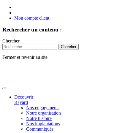
Mon compte client
Rechercher un contenu :
Chercher
Fermer et revenir au site
Aller
au
contenu
Découvrir
Bayard
Nos engagements
Notre organisation
Notre histoire
Nos implantations
Communiqués