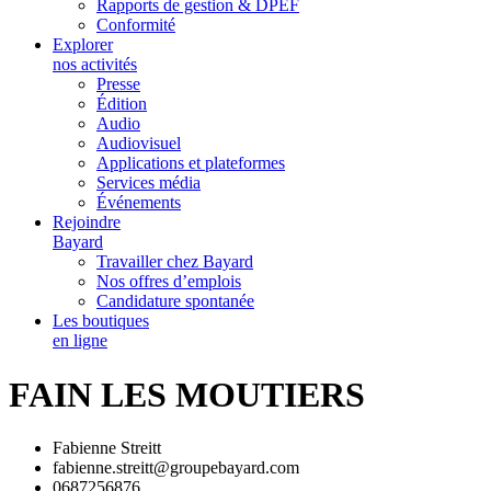
Rapports de gestion & DPEF
Conformité
Explorer
nos activités
Presse
Édition
Audio
Audiovisuel
Applications et plateformes
Services média
Événements
Rejoindre
Bayard
Travailler chez Bayard
Nos offres d’emplois
Candidature spontanée
Les boutiques
en ligne
FAIN LES MOUTIERS
Fabienne Streitt
fabienne.streitt@groupebayard.com
0687256876