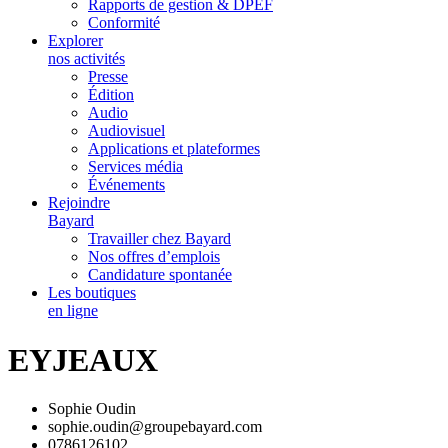
Rapports de gestion & DPEF
Conformité
Explorer
nos activités
Presse
Édition
Audio
Audiovisuel
Applications et plateformes
Services média
Événements
Rejoindre
Bayard
Travailler chez Bayard
Nos offres d’emplois
Candidature spontanée
Les boutiques
en ligne
EYJEAUX
Sophie Oudin
sophie.oudin@groupebayard.com
0786126102