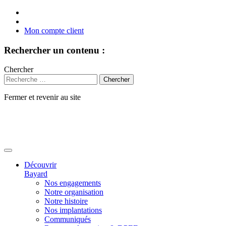
Mon compte client
Rechercher un contenu :
Chercher
Fermer et revenir au site
Aller
au
contenu
Découvrir
Bayard
Nos engagements
Notre organisation
Notre histoire
Nos implantations
Communiqués